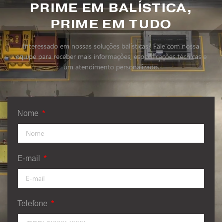
PRIME EM BALÍSTICA,
PRIME EM TUDO
Interessado em nossas soluções balísticas?
Fale com nossa
equipe
para receber mais informações, especificações técnicas e
um atendimento personalizado.
Nome
E-mail
Telefone