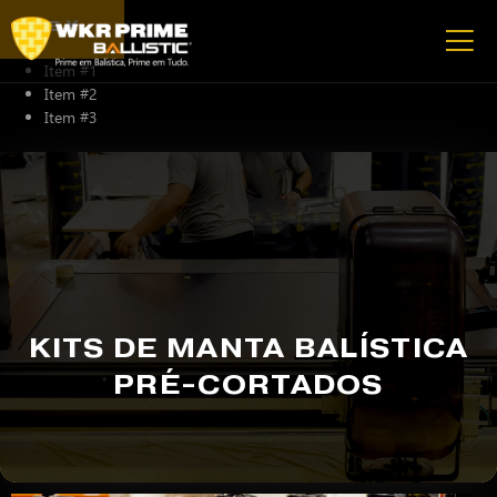
Item #1
Item #2
Item #3
E
NTOS
KITS DE MANTA BALÍSTICA
PRÉ-CORTADOS